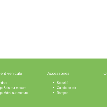
nt véhicule
Accessoires
O
ndard
Sécurité
age Bois sur mesure
Galerie de toit
age Métal sur-mesure
Rampes