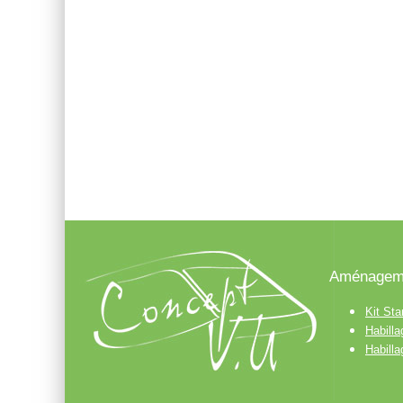
Aménageme
Kit Sta
Habill
Habill