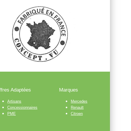
ffres Adaptées
Marques
Artisans
Mercedes
Concessionnaires
Renault
PME
Citroen