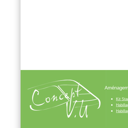
Aménageme
Kit Sta
Habill
Habill