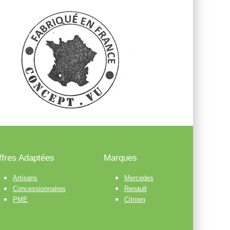
ffres Adaptées
Marques
Artisans
Mercedes
Concessionnaires
Renault
PME
Citroen