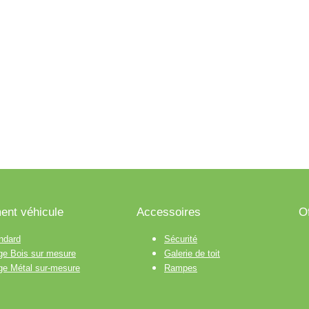
nt véhicule
Accessoires
O
ndard
Sécurité
age Bois sur mesure
Galerie de toit
age Métal sur-mesure
Rampes