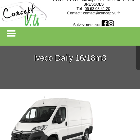
CONCEPT VU : 360 Impasse d’Umberti - 82710
BRESSOLS
Tél :
05 63 03 41 20
Contact : contact@conceptvu.fr
Devenir revendeur
Suivez-nous sur
Iveco Daily 16/18m3